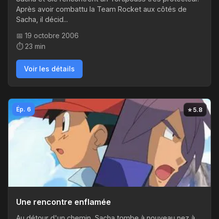
Après avoir combattu la Team Rocket aux côtés de
Sacha, il décid...
📅 19 octobre 2006
⏱️ 23 min
Voir les détails
Ép. 6
⭐ 5.8
Une rencontre enflamée
Au détour d'un chemin, Sacha tombe à nouveau nez à