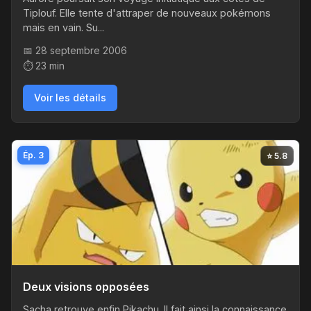
Tiplouf. Elle tente d'attraper de nouveaux pokémons
mais en vain. Su...
📅 28 septembre 2006
⏱️ 23 min
Voir les détails
Ép. 3
⭐ 5.8
Deux visions opposées
Sacha retrouve enfin Pikachu. Il fait ainsi la connaissance