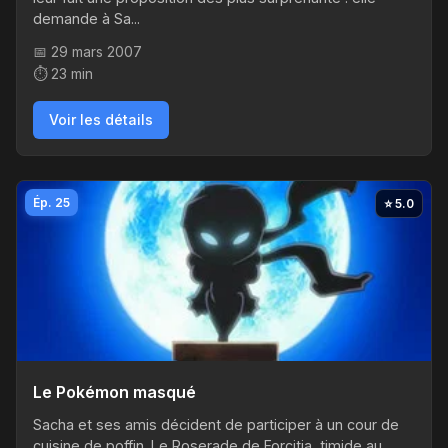
demande à Sa...
📅 29 mars 2007
⏱️ 23 min
Voir les détails
Ép. 25
⭐ 5.0
Le Pokémon masqué
Sacha et ses amis décident de participer à un cour de
cuisine de poffin. Le Roserade de Forcitia, timide au