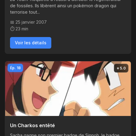
de fossiles. Ils libèrent ainsi un pokémon dragon qui
terrorise tout...
📅 25 janvier 2007
⏱️ 23 min
Voir les détails
Ép. 18
⭐ 5.0
Un Charkos entêté
Sacha gagne son premier badge de Sinnoh, le badge