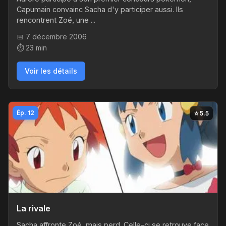
Capumain convainc Sacha d'y participer aussi. Ils
rencontrent Zoé, une ...
📅 7 décembre 2006
⏱️ 23 min
Voir les détails
Ép. 12
⭐ 5.5
La rivale
Sacha affronte Zoé, mais perd. Celle-ci se retrouve face