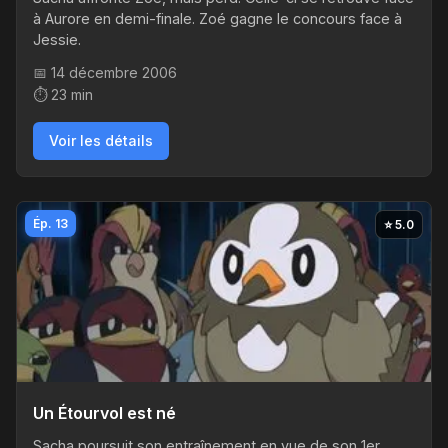
à Aurore en demi-finale. Zoé gagne le concours face à
Jessie.
📅 14 décembre 2006
⏱️ 23 min
Voir les détails
Ép. 13
⭐ 5.0
Un Étourvol est né
Sacha poursuit son entraînement en vue de son 1er