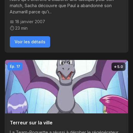
match, Sacha découvre que Paul a abandonné son
Azumarill parce qu'i...
📅 18 janvier 2007
⏱️ 23 min
Voir les détails
Ép. 17
⭐ 5.0
Terreur sur la ville
La Team-Roquette a réussi à dérober le régénérateur