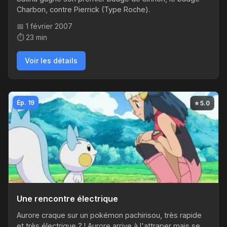
Charbon, contre Pierrick (Type Roche).
📅 1 février 2007
⏱️ 23 min
Voir les détails
Ép. 19
⭐ 5.0
Une rencontre électrique
Aurore craque sur un pokémon pachirisou, très rapide
et très électrique ? ! Aurore arrive à l'attraper mais se