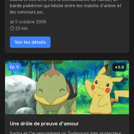
barde pokémon qui hésite entre les matchs d'arène et
les concours po...
📅 5 octobre 2006
⏱️ 23 min
Voir les détails
Ép. 5
⭐ 5.8
Une drôle de preuve d'amour
Sacha et Cie rencontrent un Tortipouss très protecteur.