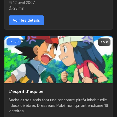
📅 12 avril 2007
⏱️ 23 min
Voir les détails
Ép. 29
⭐ 5.0
L'esprit d'équipe
Sacha et ses amis font une rencontre plutôt inhabituelle
: deux célèbres Dresseurs Pokémon qui ont enchaîné 16
victoires...