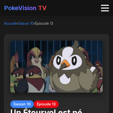
PokeVision
TV
Accueil
›
Saison 10
›
Épisode 13
Saison 10
Épisode 13
Un Étourvol est né