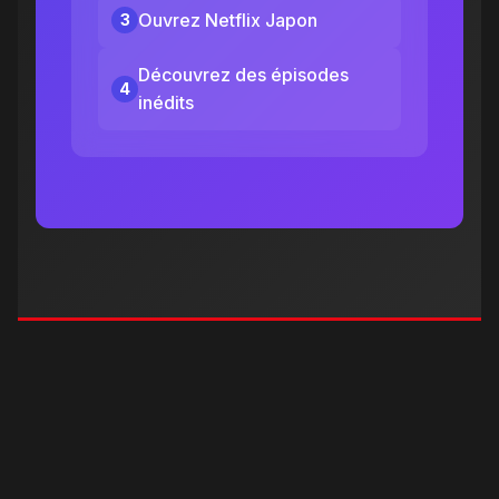
Ouvrez Netflix Japon
3
Découvrez des épisodes
4
inédits