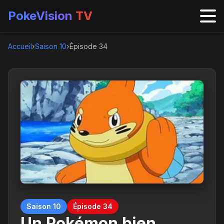
PokeVision
TV
Accueil
›
Saison 10
›
Épisode 34
Saison 10
Épisode 34
Un Pokémon bien