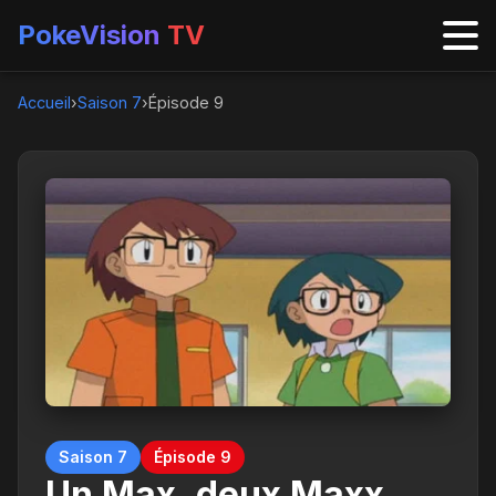
PokeVision
TV
Accueil
›
Saison 7
›
Épisode 9
Saison 7
Épisode 9
Un Max, deux Maxx