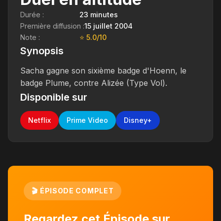
Durée :
23 minutes
Première diffusion :
15 juillet 2004
Note :
⭐ 5.0/10
Synopsis
Sacha gagne son sixième badge d'Hoenn, le
badge Plume, contre Alizée (Type Vol).
Disponible sur
Netflix
Prime Video
Disney+
🎬 ÉPISODE COMPLET
Regardez cet Épisode sur