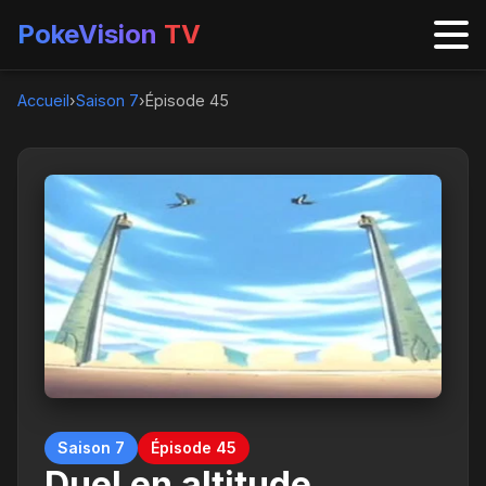
PokeVision
TV
Accueil
›
Saison 7
›
Épisode 45
Saison 7
Épisode 45
Duel en altitude