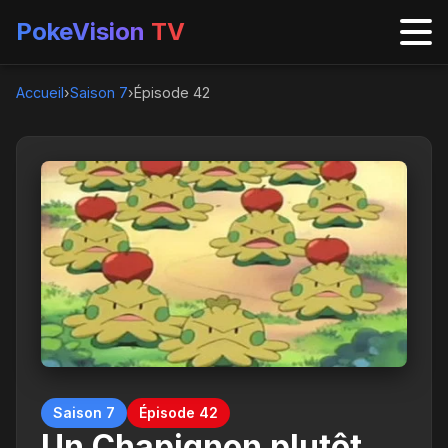
PokeVision
TV
Accueil
›
Saison 7
›
Épisode 42
Saison 7
Épisode 42
Un Chapignon plutôt