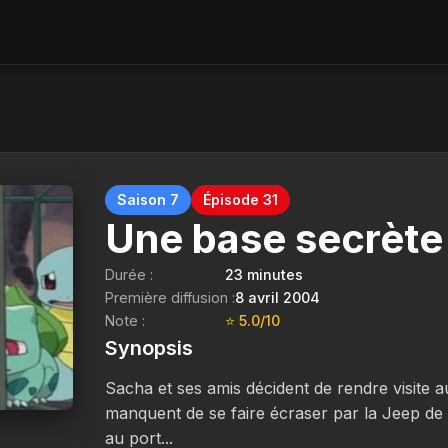
Saison 7
Épisode 31
Une base secrète 
Durée :
23 minutes
Première diffusion :
8 avril 2004
Note :
⭐ 5.0/10
Synopsis
Sacha et ses amis décident de rendre visite a
manquent de se faire écraser par la Jeep de
au port...