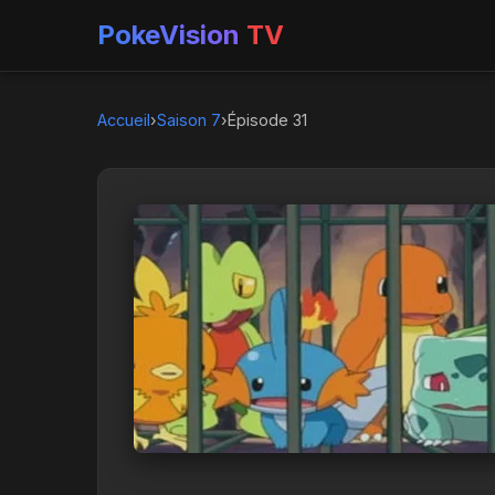
PokeVision
TV
Accueil
›
Saison 7
›
Épisode 31