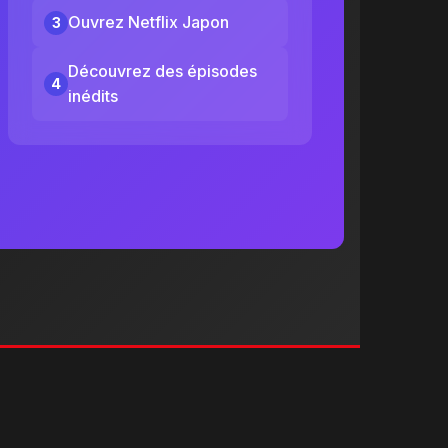
Ouvrez Netflix Japon
3
Découvrez des épisodes
4
inédits