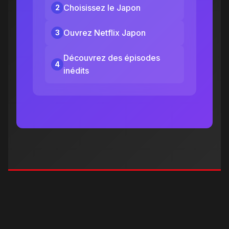
Choisissez le Japon
2
Ouvrez Netflix Japon
3
Découvrez des épisodes
4
inédits