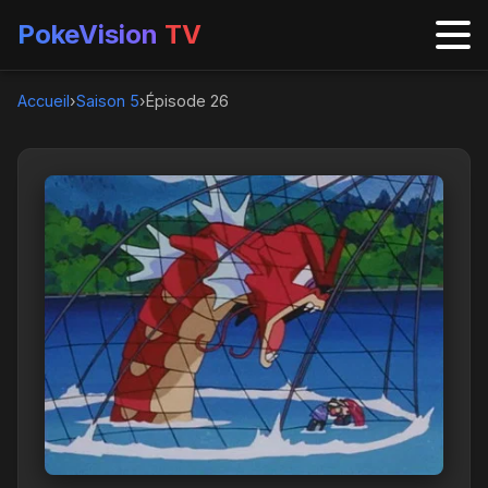
PokeVision
TV
Accueil
›
Saison 5
›
Épisode 26