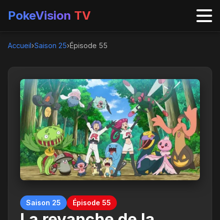
PokeVision
TV
Accueil
›
Saison 25
›
Épisode 55
Saison 25
Épisode 55
La revanche de la