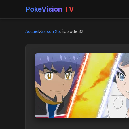
PokeVision
TV
Accueil
›
Saison 25
›
Épisode 32