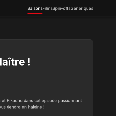
Saisons
Films
Spin-offs
Génériques
aître !
 et Pikachu dans cet épisode passionnant
ous tiendra en haleine !