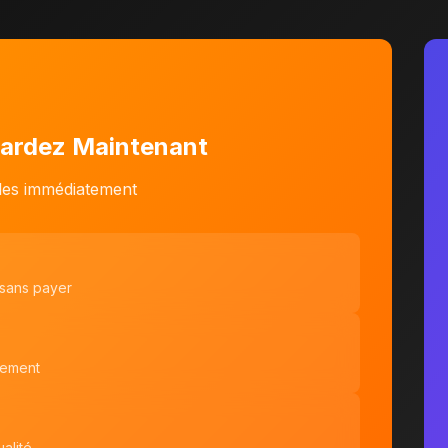
ardez Maintenant
bles immédiatement
 sans payer
tement
alité