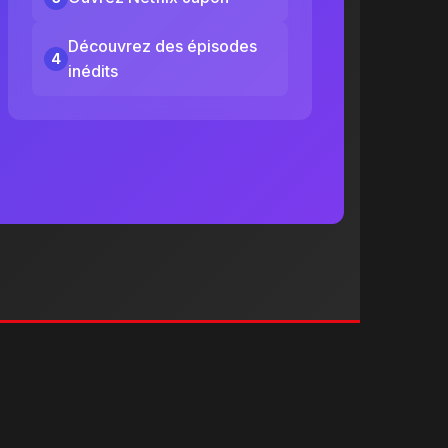
Découvrez des épisodes
4
inédits