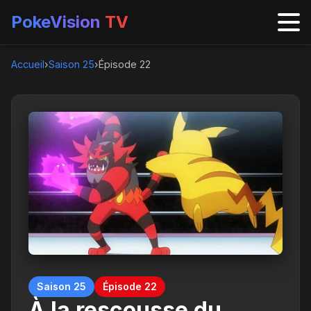
PokeVision
TV
Accueil
›
Saison 25
›
Épisode 22
Saison 25
Épisode 22
À la rescousse du