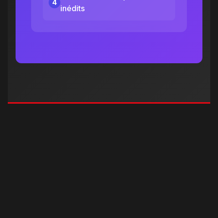
4
inédits