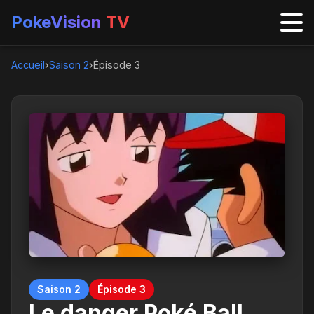
PokeVision
TV
Accueil
›
Saison 2
›
Épisode 3
Saison 2
Épisode 3
Le danger Poké Ball