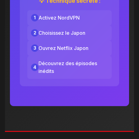
💡 Technique secrète :
Activez NordVPN
1
Choisissez le Japon
2
Ouvrez Netflix Japon
3
Découvrez des épisodes
4
inédits