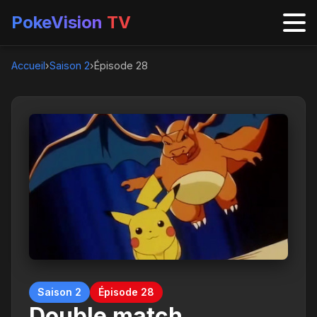
PokeVision
TV
Accueil
›
Saison 2
›
Épisode 28
Saison 2
Épisode 28
Double match