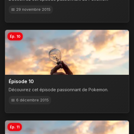
📅 29 novembre 2015
Ép. 10
Épisode 10
Découvrez cet épisode passionnant de Pokemon.
📅 6 décembre 2015
Ép. 11