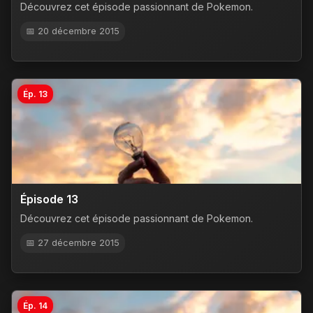
Découvrez cet épisode passionnant de Pokemon.
📅 20 décembre 2015
Ép. 13
Épisode 13
Découvrez cet épisode passionnant de Pokemon.
📅 27 décembre 2015
Ép. 14