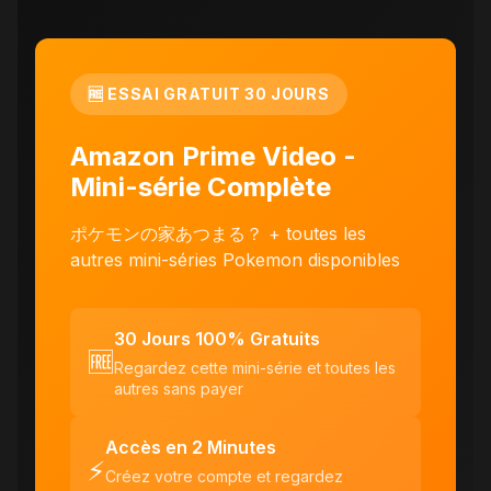
🆓 ESSAI GRATUIT 30 JOURS
Amazon Prime Video -
Mini-série Complète
ポケモンの家あつまる？ + toutes les
autres mini-séries Pokemon disponibles
30 Jours 100% Gratuits
🆓
Regardez cette mini-série et toutes les
autres sans payer
Accès en 2 Minutes
⚡
Créez votre compte et regardez