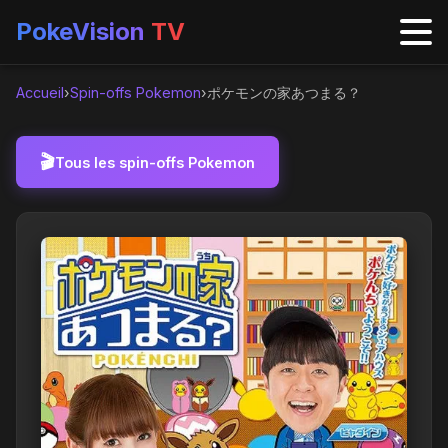
PokeVision
TV
Accueil
›
Spin-offs Pokemon
›
ポケモンの家あつまる？
🎬
Tous les spin-offs Pokemon