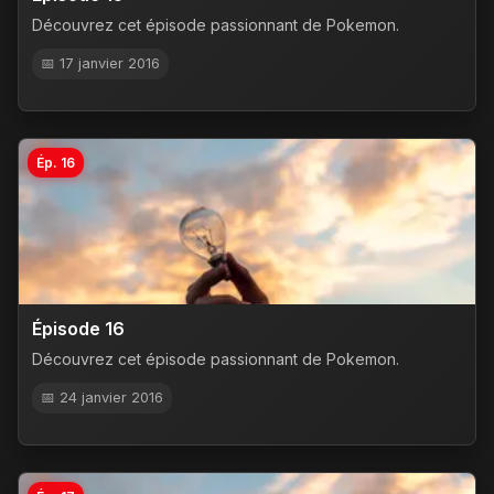
Découvrez cet épisode passionnant de Pokemon.
📅 17 janvier 2016
Ép. 16
Épisode 16
Découvrez cet épisode passionnant de Pokemon.
📅 24 janvier 2016