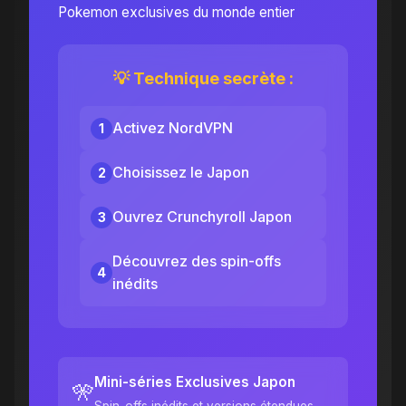
Pokemon exclusives du monde entier
💡 Technique secrète :
Activez NordVPN
1
Choisissez le Japon
2
Ouvrez Crunchyroll Japon
3
Découvrez des spin-offs
4
inédits
Mini-séries Exclusives Japon
🎌