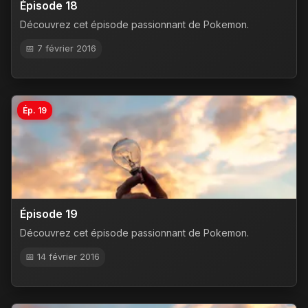
Épisode 18
Découvrez cet épisode passionnant de Pokemon.
📅 7 février 2016
Ép. 19
Épisode 19
Découvrez cet épisode passionnant de Pokemon.
📅 14 février 2016