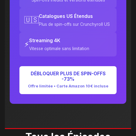
Spin-offs inédits et versions étendues
Catalogues US Étendus
🇺🇸
Plus de spin-offs sur Crunchyroll US
Streaming 4K
⚡
Vitesse optimale sans limitation
DÉBLOQUER PLUS DE SPIN-OFFS
-73%
Offre limitée • Carte Amazon 10€ incluse