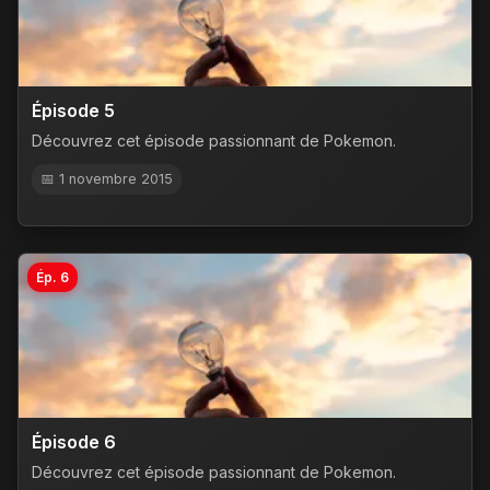
Épisode 5
Découvrez cet épisode passionnant de Pokemon.
📅 1 novembre 2015
Ép. 6
Épisode 6
Découvrez cet épisode passionnant de Pokemon.