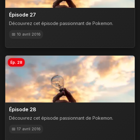
Épisode 27
Découvrez cet épisode passionnant de Pokemon.
📅 10 avril 2016
Ép. 28
Épisode 28
Découvrez cet épisode passionnant de Pokemon.
📅 17 avril 2016