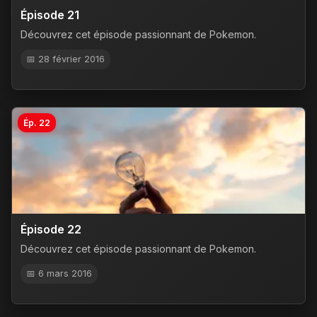
Épisode 21
Découvrez cet épisode passionnant de Pokemon.
📅 28 février 2016
Ép. 22
Épisode 22
Découvrez cet épisode passionnant de Pokemon.
📅 6 mars 2016