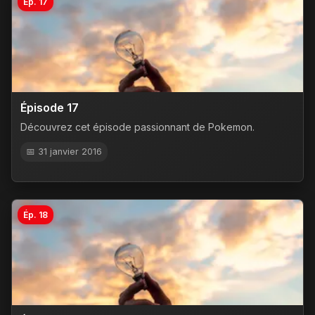
Ép. 17
Épisode 17
Découvrez cet épisode passionnant de Pokemon.
📅 31 janvier 2016
Ép. 18