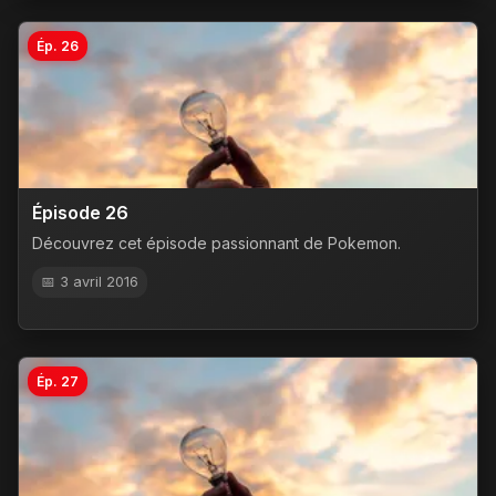
Ép. 26
Épisode 26
Découvrez cet épisode passionnant de Pokemon.
📅 3 avril 2016
Ép. 27