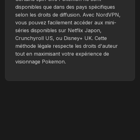
disponibles que dans des pays spécifiques
selon les droits de diffusion. Avec NordVPN,
vous pouvez facilement accéder aux mini-
séries disponibles sur Netflix Japon,
Crunchyroll US, ou Disney+ UK. Cette
méthode légale respecte les droits d'auteur
tout en maximisant votre expérience de
visionnage Pokemon.