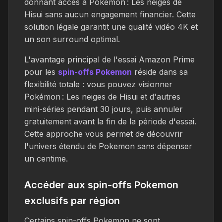
donnant accès à Pokémon : Les neiges de
Hisui sans aucun engagement financier. Cette
solution légale garantit une qualité vidéo 4K et
un son surround optimal.
L'avantage principal de l'essai Amazon Prime
pour les
spin-offs Pokemon
réside dans sa
flexibilité totale : vous pouvez visionner
Pokémon : Les neiges de Hisui et d'autres
mini-séries pendant 30 jours, puis annuler
gratuitement avant la fin de la période d'essai.
Cette approche vous permet de découvrir
l'univers étendu de Pokemon sans dépenser
un centime.
Accéder aux spin-offs Pokemon
exclusifs par région
Certains spin-offs Pokemon ne sont