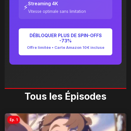
Streaming 4K
⚡
Vitesse optimale sans limitation
DÉBLOQUER PLUS DE SPIN-OFFS
-73%
Offre limitée • Carte Amazon 10€ incluse
Tous les Épisodes
Ép. 1