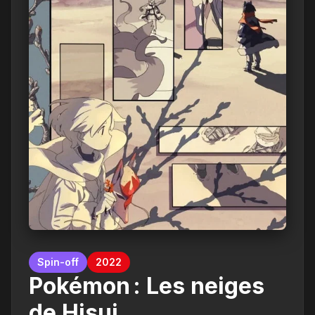
Spin-off
2022
Pokémon : Les neiges
de Hisui