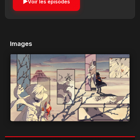
▶
Voir les épisodes
Images