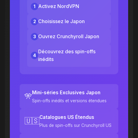
Activez NordVPN
1
Choisissez le Japon
2
Ouvrez Crunchyroll Japon
3
Découvrez des spin-offs
4
inédits
Mini-séries Exclusives Japon
🎌
Spin-offs inédits et versions étendues
Catalogues US Étendus
🇺🇸
Plus de spin-offs sur Crunchyroll US