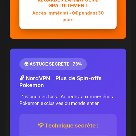
GRATUITEMENT
Accès immédiat • 0€ pendant 30
jours
🌍 ASTUCE SECRÈTE -73%
🔓 NordVPN - Plus de Spin-offs
Pokemon
L'astuce des fans : Accédez aux mini-séries
Pokemon exclusives du monde entier
💡 Technique secrète :