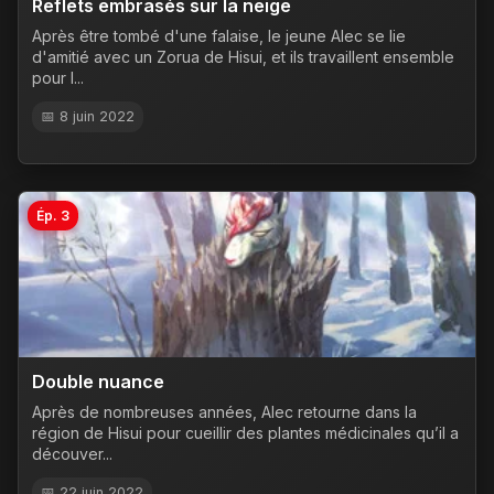
Reflets embrasés sur la neige
Après être tombé d'une falaise, le jeune Alec se lie
d'amitié avec un Zorua de Hisui, et ils travaillent ensemble
pour l...
📅 8 juin 2022
Ép. 3
Double nuance
Après de nombreuses années, Alec retourne dans la
région de Hisui pour cueillir des plantes médicinales qu’il a
découver...
📅 22 juin 2022