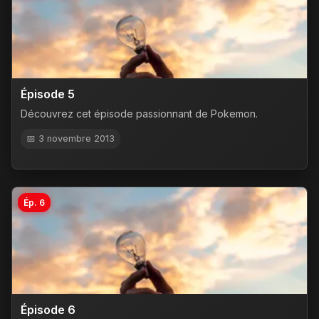
Épisode 5
Découvrez cet épisode passionnant de Pokemon.
📅 3 novembre 2013
Ép. 6
Épisode 6