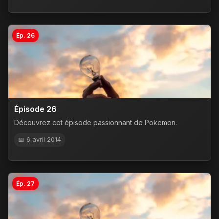
Ép. 26
Épisode 26
Découvrez cet épisode passionnant de Pokemon.
📅 6 avril 2014
Ép. 27