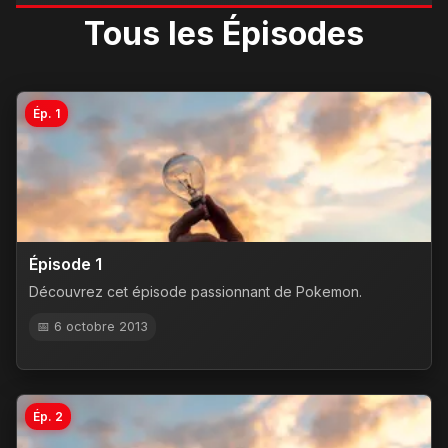
Tous les Épisodes
Ép. 1
Épisode 1
Découvrez cet épisode passionnant de Pokemon.
📅 6 octobre 2013
Ép. 2