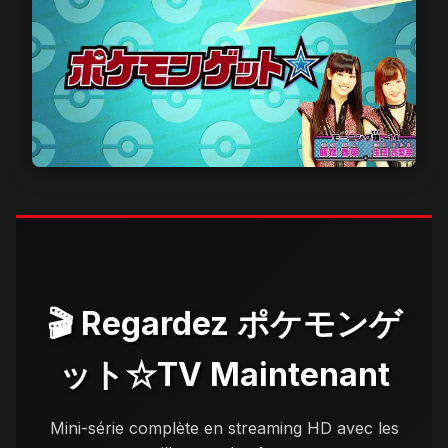
🎬 Regardez ポケモンゲ
ット☆TV Maintenant
Mini-série complète en streaming HD avec les