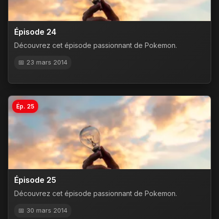
Épisode 24
Découvrez cet épisode passionnant de Pokemon.
📅 23 mars 2014
Ép. 25
Épisode 25
Découvrez cet épisode passionnant de Pokemon.
📅 30 mars 2014