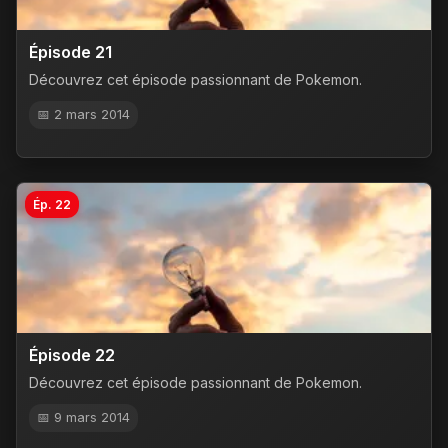
Épisode 21
Découvrez cet épisode passionnant de Pokemon.
📅 2 mars 2014
Ép. 22
Épisode 22
Découvrez cet épisode passionnant de Pokemon.
📅 9 mars 2014