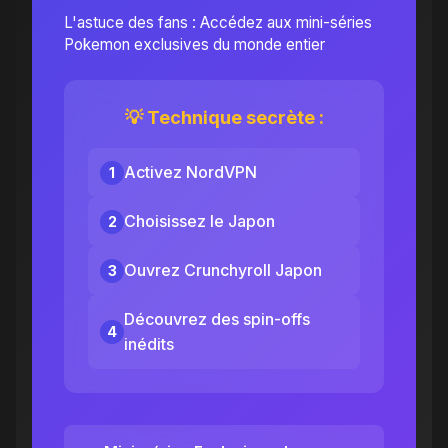
L'astuce des fans : Accédez aux mini-séries
Pokemon exclusives du monde entier
💡 Technique secrète :
Activez NordVPN
1
Choisissez le Japon
2
Ouvrez Crunchyroll Japon
3
Découvrez des spin-offs
4
inédits