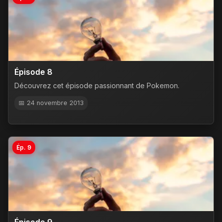
Épisode 8
Découvrez cet épisode passionnant de Pokemon.
📅 24 novembre 2013
Ép. 9